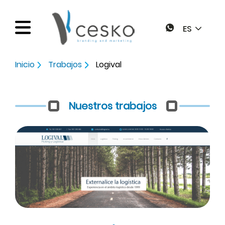
ES
Inicio
Trabajos
Logival
Inicio
Nuestros trabajos
Servicios
Páginas web
Trabajos
Diseño gráfico
Blog
Marketing online
Factura eletrónica
Contacto