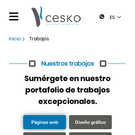
ES
Inicio
Trabajos
Inicio
Nuestros trabajos
Servicios
Sumérgete en nuestro
Páginas web
Trabajos
portafolio de trabajos
Diseño gráfico
excepcionales.
Blog
Marketing online
Factura eletrónica
Páginas web
Diseño gráfico
Contacto