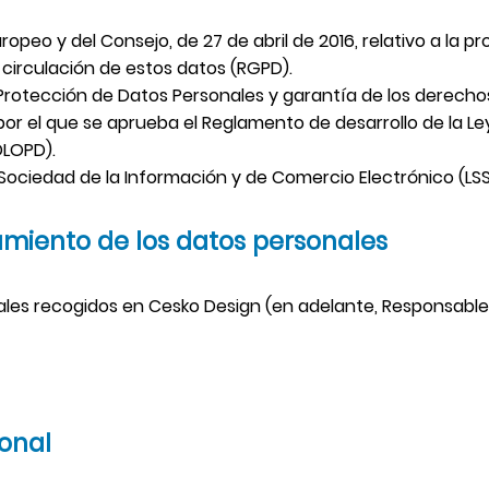
eletrónica
opeo y del Consejo, de 27 de abril de 2016, relativo a la p
Mucho
e circulación de estos datos (RGPD).
más...
 Protección de Datos Personales y garantía de los derecho
 por el que se aprueba el Reglamento de desarrollo de la Le
DLOPD).
 la Sociedad de la Información y de Comercio Electrónico (LSS
amiento de los datos personales
ales recogidos en Cesko Design (en adelante, Responsable
sonal