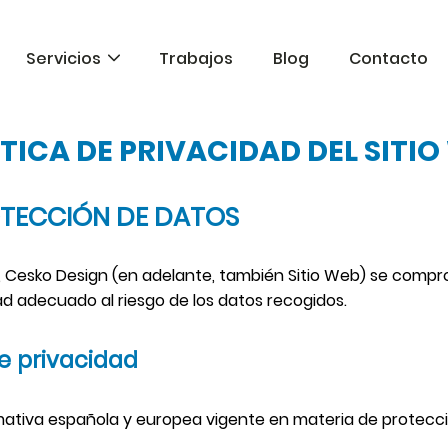
Servicios
Trabajos
Blog
Contacto
ÍTICA DE PRIVACIDAD DEL SITIO
Servicios
ROTECCIÓN DE DATOS
Páginas
web
te, Cesko Design (en adelante, también Sitio Web) se comp
Diseño
ad adecuado al riesgo de los datos recogidos.
gráfico
de privacidad
Marketing
online
mativa española y europea vigente en materia de protecci
Factura